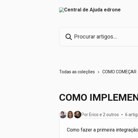
Ir para conteúdo principal
Procurar artigos...
Todas as coleções
COMO COMEÇAR
COMO IMPLEMEN
Por Erico e 2 outros
6 arti
Como fazer a primeira integraçã