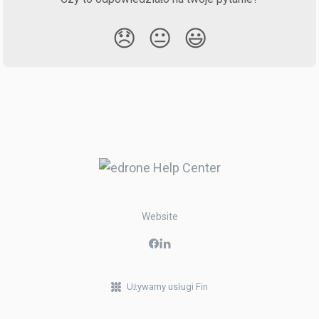
😞
😐
😃
Website
Używamy usługi Fin