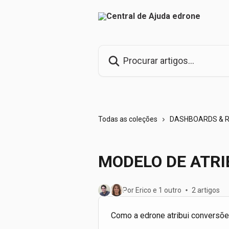
Ir para conteúdo principal
Procurar artigos...
Todas as coleções
DASHBOARDS & 
MODELO DE ATRI
Por Erico e 1 outro
2 artigos
Como a edrone atribui conversõ