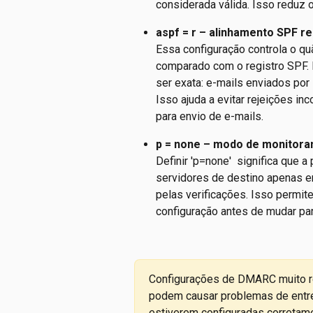
considerada válida. Isso reduz o
aspf = r – alinhamento SPF r
Essa configuração controla o q
comparado com o registro SPF. N
ser exata: e-mails enviados po
Isso ajuda a evitar rejeições in
para envio de e-mails.
p = none – modo de monitor
Definir 'p=none'  significa que 
servidores de destino apenas e
pelas verificações. Isso permite
configuração antes de mudar para
Configurações de DMARC muito res
podem causar problemas de entre
estiverem configuradas corretam