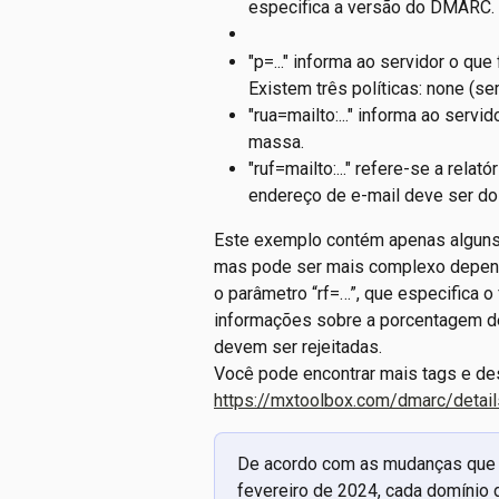
especifica a versão do DMARC.
"p=..." informa ao servidor o q
Existem três políticas: none (sem
"rua=mailto:..." informa ao serv
massa.
"ruf=mailto:..." refere-se a rel
endereço de e-mail deve ser do 
Este exemplo contém apenas alguns
mas pode ser mais complexo depend
o parâmetro “rf=…”, que especifica o 
informações sobre a porcentagem 
devem ser rejeitadas.
Você pode encontrar mais tags e des
https://mxtoolbox.com/dmarc/detail
De acordo com as mudanças que se
fevereiro de 2024, cada domínio