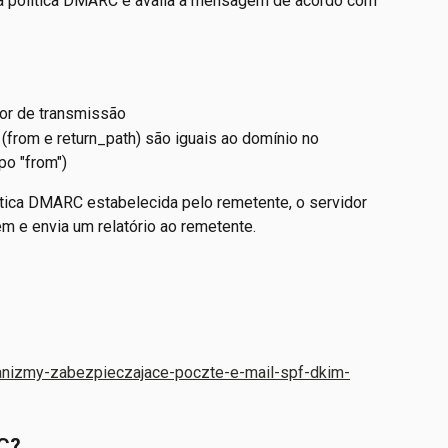
r a política DMARC e avalia a mensagem de acordo com 
or de transmissão
from e return_path) são iguais ao domínio no 
o "from")
ítica DMARC estabelecida pelo remetente, o servidor 
 e envia um relatório ao remetente.
hanizmy-zabezpieczajace-poczte-e-mail-spf-dkim-
RC?