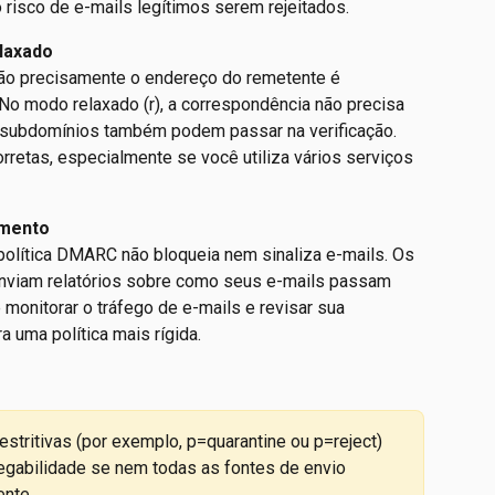
 risco de e-mails legítimos serem rejeitados.
elaxado
uão precisamente o endereço do remetente é 
o modo relaxado (r), a correspondência não precisa 
r subdomínios também podem passar na verificação. 
corretas, especialmente se você utiliza vários serviços 
amento
a política DMARC não bloqueia nem sinaliza e-mails. Os 
nviam relatórios sobre como seus e-mails passam 
 monitorar o tráfego de e-mails e revisar sua 
 uma política mais rígida.
tritivas (por exemplo, p=quarantine ou p=reject) 
gabilidade se nem todas as fontes de envio 
ente.