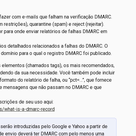
ue fazer com e-mails que falham na verificação DMARC. 
 restrições), quarantine (spam) e reject (rejeitar).
idor para onde enviar relatórios de falhas DMARC em 
atórios detalhados relacionados a falhas do DMARC. O 
domínio para o qual o registro DMARC foi publicado.
 elementos (chamados tags), os mais recomendados, 
endo da sua necessidade. Você também pode incluir 
formato do relatório de falha, ou “pct=…”, que fornece 
de mensagens que não passam no DMARC e que 
crições de seu uso aqui: 
s/what-is-a-dmarc-record
rão introduzidas pelo Google e Yahoo a partir de 
 de envio deverá ter DMARC com pelo menos uma 