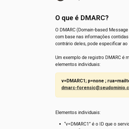
O que é DMARC?
O DMARC (Domain-based Message Aut
com base nas informações contidas
contrário deles, pode especificar ao 
Um exemplo de registro DMARC é mo
elementos individuais:
v=DMARC1; p=none ; rua=mailto
dmarc-forensic@seudominio.
Elementos individuais:
“v=DMARC1” é o ID que o servid