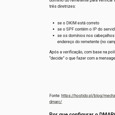
domínio do remetente para verifica
três diretrizes:
se o DKIM está correto
se o SPF contém o IP do servid
se os domínios nos cabeçalhos (
endereço do remetente (no camp
Após a verificação, com base na pol
“decide” o que fazer com a mensagem
Fonte: 
https://hostido.pl/blog/mec
dmarc/
Por que configurar o DMA