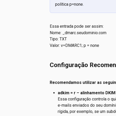
política p=none.
Essa entrada pode ser assim:
Nome: _dmarc.seudominio.com
Tipo: TXT
Valor: v=DMARC1; p = none
Configuração Recome
Recomendamos utilizar as segui
adkim = r – alinhamento DKIM
Essa configuração controla o qu
e-mails enviados do seu domíni
rígida, por exemplo, se um sub