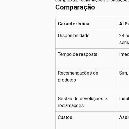
Comparação
Característica
AI S
Disponibilidade
24 ho
sema
Tempo de resposta
Imed
Recomendações de 
Sim,
produtos
Gestão de devoluções e 
Limi
reclamações
Custos
Assi