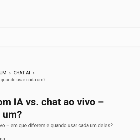
IUM
CHAT AI
 – quando usar cada um?
m IA vs. chat ao vivo –
a um?
vivo – em que diferem e quando usar cada um deles?
ana