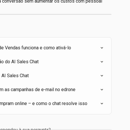
a conversão sem aumentar os custos com pessoal
e Vendas funciona e como ativá-lo
ão do AI Sales Chat
o AI Sales Chat
om as campanhas de e-mail no edrone
ompram online – e como o chat resolve isso
espondeu à sua pergunta?