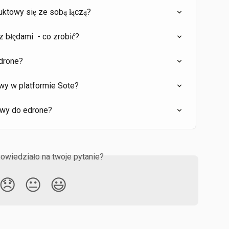
duktowy się ze sobą łączą?
 błędami  - co zrobić?
drone?
y w platformie Sote?
owy do edrone?
owiedziało na twoje pytanie?
😞
😐
😃