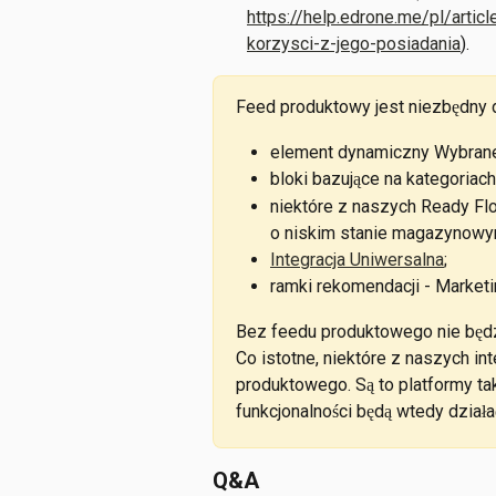
https://help.edrone.me/pl/arti
korzysci-z-jego-posiadania
).
Feed produktowy jest niezbędny d
element dynamiczny Wybrane
bloki bazujące na kategoria
niektóre z naszych Ready Fl
o niskim stanie magazynowy
Integracja Uniwersalna
;
ramki rekomendacji - Market
Bez feedu produktowego nie będzi
Co istotne, niektóre z naszych in
produktowego. Są to platformy ta
funkcjonalności będą wtedy dział
Q&A