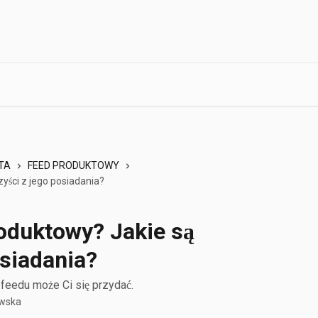
TA
FEED PRODUKTOWY
zyści z jego posiadania?
roduktowy? Jakie są
osiadania?
feedu może Ci się przydać.
owska