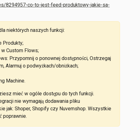
cles/8294957-co-to-jest-feed-produktowy-jakie-sa-
la niektórych naszych funkcji:
 Produkty;
ch w Custom Flows;
ows: Przypomnij o ponownej dostępności, Ostrzegaj 
m, Alarmuj o podwyżkach/obniżkach;
ing Machine.
esz mieć w ogóle dostępu do tych funkcji.
tegracji nie wymagają dodawania pliku 
kie jak: Shoper, Shopify czy Nuvemshop. Wszystkie 
ać poprawnie.