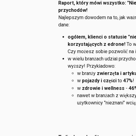
Raport, który mówi wszystko: "Ni
przychodów!
Najlepszym dowodem na to, jak ważna
dane:
ogółem, klienci o statusie "
korzystających z edrone!
 To w
Czy możesz sobie pozwolić na i
w wielu branżach udział przych
wyższy! Przykładowo:
w branży 
zwierzęta i artyk
w 
pojazdy i części
 to 
47%
!
w 
zdrowie i wellness
 - 
46
nawet w branżach z większ
użytkownicy "nieznani" wcią