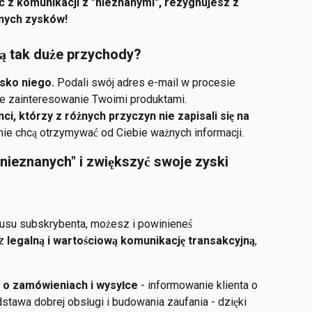
ąc z komunikacji z "nieznanymi", rezygnujesz z 
lnych zysków!
ją tak duże przychody?
isko niego.
 Podali swój adres e-mail w procesie 
ne zainteresowanie Twoimi produktami.
ci, którzy z różnych przyczyn nie zapisali się na 
 nie chcą otrzymywać od Ciebie ważnych informacji.
nieznanych" i zwiększyć swoje zyski 
atusu subskrybenta, możesz i powinieneś 
z 
legalną i wartościową komunikację transakcyjną
, 
o zamówieniach i wysyłce 
- informowanie klienta o 
stawa dobrej obsługi i budowania zaufania - dzięki 