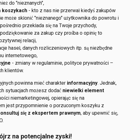
ież do "nieznanych",
h koszykach
 - kto z nas nie przerwał kiedyś zakupów 
e może skłonić "nieznanego" użytkownika do powrotu i 
ezpośrednio przekłada się na Twoje przychody,
- podziękowanie za zakup czy prośba o opinię to 
zytywnej relacji,
zacje haseł, danych rozliczeniowych itp. są niezbędne 
u internetowego,
cyjne
 - zmiany w regulaminie, polityce prywatności – 
h klientów.
yjnych powinna mieć charakter 
informacyjny
. Jednak, 
ch sytuacjach możesz dodać 
niewielki element 
ści niemarketingowej, opierając się na 
em jest przypomnienie o porzuconym koszyku z 
onsultuj się z ekspertem prawnym
, aby upewnić się, 
O.
ójrz na potencjalne zyski!