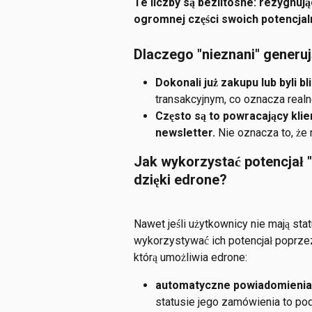
Te liczby są bezlitosne: rezygnuj
ogromnej części swoich potencja
Dlaczego "nieznani" generu
Dokonali już zakupu lub byli bl
transakcyjnym, co oznacza real
Często są to powracający klien
newsletter.
 Nie oznacza to, że
Jak wykorzystać potencjał "
dzięki edrone?
Nawet jeśli użytkownicy nie mają st
wykorzystywać ich potencjał poprze
którą umożliwia edrone:
automatyczne powiadomienia 
statusie jego zamówienia to pod