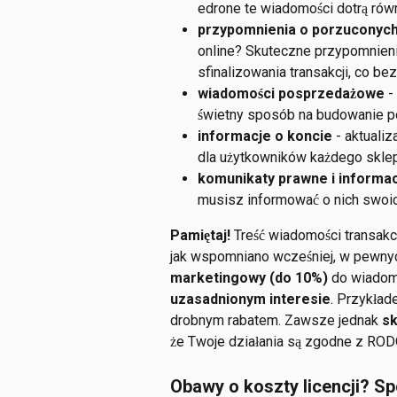
edrone te wiadomości dotrą równ
przypomnienia o porzuconyc
online? Skuteczne przypomnieni
sfinalizowania transakcji, co b
wiadomości posprzedażowe
 
świetny sposób na budowanie po
informacje o koncie
 - aktuali
dla użytkowników każdego sklep
komunikaty prawne i informa
musisz informować o nich swoic
Pamiętaj!
 Treść wiadomości transakc
jak wspomniano wcześniej, w pewny
marketingowy (do 10%)
 do wiadomo
uzasadnionym interesie
. Przykład
drobnym rabatem. Zawsze jednak 
sk
że Twoje działania są zgodne z ROD
Obawy o koszty licencji? Sp