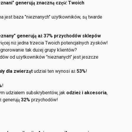
eznani" generują znaczną część Twoich 
 jest baza "nieznanych" użytkowników, są twarde 
nieznany" generują aż 37% przychodów sklepów 
ięcej niż jedna trzecia Twoich potencjalnych zysków! 
gnorowanie tak dużej grupy klientów?
odów od użytkowników "nieznanych" jest jeszcze 
uły dla zwierząt
 udział ten wynosi aż 
53%
!
%
!
ym udziałem subskrybentów, jak 
odzież i akcesoria
, 
ż generują 
32%
 przychodów!