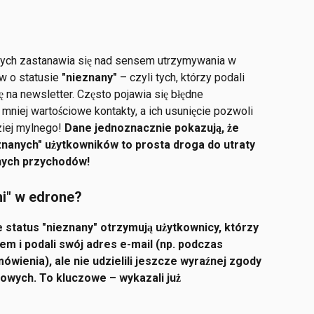
owych zastanawia się nad sensem utrzymywania w 
w o statusie 
"nieznany"
 – czyli tych, którzy podali 
ię na newsletter. Często pojawia się błędne 
 mniej wartościowe kontakty, a ich usunięcie pozwoli 
iej mylnego! 
Dane jednoznacznie pokazują, że 
znanych" użytkowników to prosta droga do utraty 
nych przychodów!
ni" w edrone?
 status 
"nieznany"
 otrzymują użytkownicy, którzy 
em i podali swój adres e-mail (np. podczas 
mówienia), ale 
nie udzielili jeszcze wyraźnej zgody 
gowych
. To kluczowe – wykazali już 