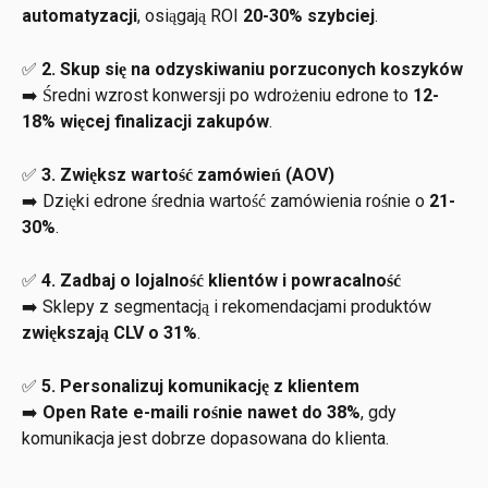
automatyzacji
, osiągają ROI 
20-30% szybciej
.
✅ 
2. Skup się na odzyskiwaniu porzuconych koszyków
➡️ Średni wzrost konwersji po wdrożeniu edrone to 
12-
18% więcej finalizacji zakupów
.
✅ 
3. Zwiększ wartość zamówień (AOV)
➡️ Dzięki edrone średnia wartość zamówienia rośnie o 
21-
30%
.
✅ 
4. Zadbaj o lojalność klientów i powracalność
➡️ Sklepy z segmentacją i rekomendacjami produktów 
zwiększają CLV o 31%
.
✅ 
5. Personalizuj komunikację z klientem
➡️ 
Open Rate e-maili rośnie nawet do 38%
, gdy 
komunikacja jest dobrze dopasowana do klienta.