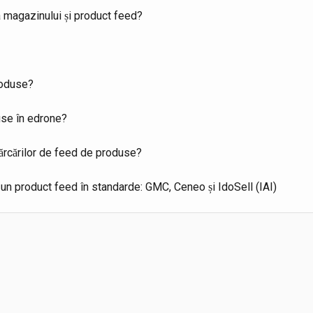
ea magazinului și product feed?
roduse?
se în edrone?
rcărilor de feed de produse?
u un product feed în standarde: GMC, Ceneo și IdoSell (IAI)