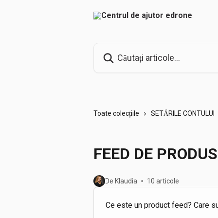
Direct la conținutul principal
Căutați articole...
Toate colecțiile
SETĂRILE CONTULUI
FEED DE PRODUS
De Klaudia
10 articole
Ce este un product feed? Care su