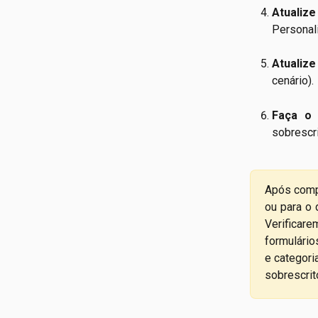
Atualiz
Personal
Atualize
cenário).
Faça o
sobrescri
Após compl
ou para o
Verificar
formulário
e categori
sobrescrit