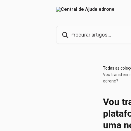
Ir para conteúdo principal
Procurar artigos...
Todas as coleç
Vou transferir
edrone?
Vou tr
plataf
uma no