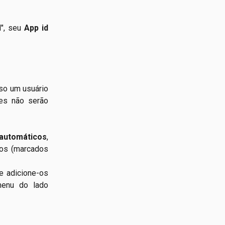
l", seu
App id
so um usuário
les não serão
 automáticos
,
dos (marcados
e adicione-os
menu do lado