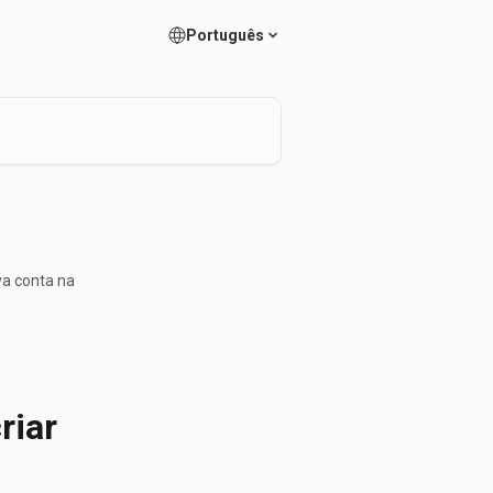
Português
va conta na
riar