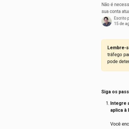
Não é necessá
sua conta atua
Escrito 
15 de a
Lembre-s
tráfego pa
pode deter
Siga os pass
Integre 
aplica à
Você enc