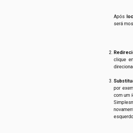
Após
lo
será most
Redireci
clique e
direcion
Substit
por exem
com um íc
Simplesm
novamen
esquerdo