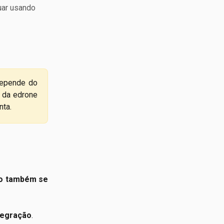
uar usando
depende do
l da edrone
nta.
so também se
tegração
.