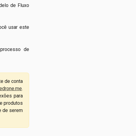
delo de Fluxo
ocê usar este
 processo de
te de conta
edrone.me
.
exões para
de produtos
ce de serem