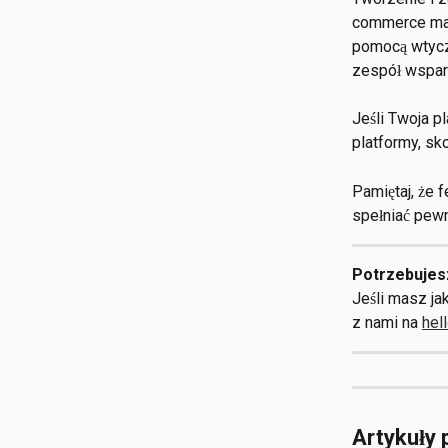
commerce ma 
pomocą wtyczk
zespół wspar
Jeśli Twoja p
platformy, sk
Pamiętaj, że 
spełniać pew
Potrzebujes
Jeśli masz ja
z nami na 
hel
Artykuły