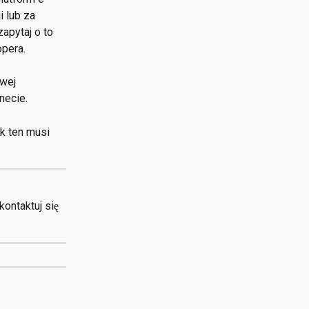
 lub za 
apytaj o to 
pera.
wej 
necie. 
k ten musi 
ontaktuj się 