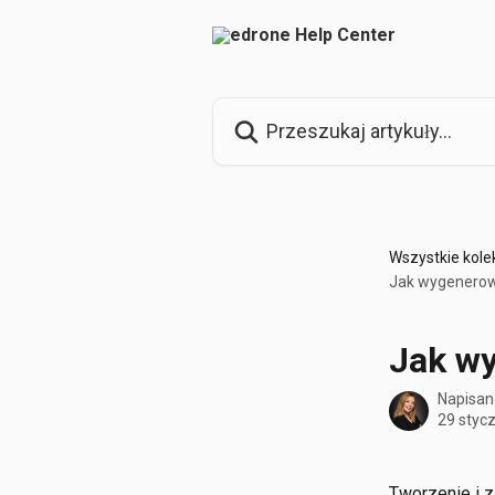
Przejdź do głównej zawartości
Przeszukaj artykuły...
Wszystkie kole
Jak wygenerow
Jak w
Napisan
29 styc
Tworzenie i 