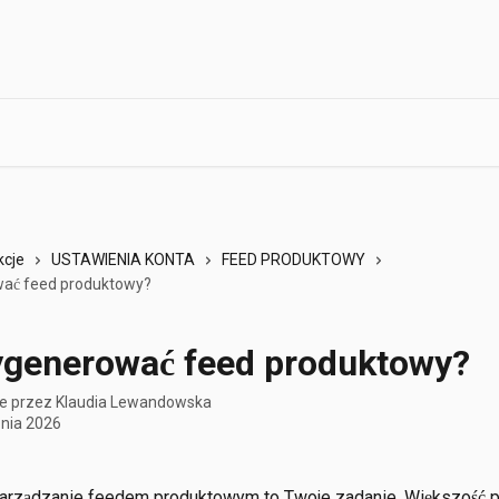
kcje
USTAWIENIA KONTA
FEED PRODUKTOWY
ać feed produktowy?
ygenerować feed produktowy?
e przez
Klaudia Lewandowska
znia 2026
zarządzanie feedem produktowym to Twoje zadanie. Większość p