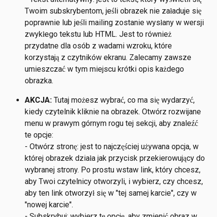
Twoim subskrybentom, jeśli obrazek nie załaduje się 
poprawnie lub jeśli mailing zostanie wysłany w wersji 
zwykłego tekstu lub HTML. Jest to również 
przydatne dla osób z wadami wzroku, które 
korzystają z czytników ekranu. Zalecamy zawsze 
umieszczać w tym miejscu krótki opis każdego 
obrazka.
AKCJA:
 Tutaj możesz wybrać, co ma się wydarzyć, 
kiedy czytelnik kliknie na obrazek. Otwórz rozwijane 
menu w prawym górnym rogu tej sekcji, aby znaleźć 
te opcje:
- Otwórz stronę: jest to najczęściej używana opcja, w 
której obrazek działa jak przycisk przekierowujący do 
wybranej strony. Po prostu wstaw link, który chcesz, 
aby Twoi czytelnicy otworzyli, i wybierz, czy chcesz, 
aby ten link otworzył się w "tej samej karcie", czy w 
"nowej karcie".
- Subskrybuj: wybierz tę opcję, aby zmienić obraz w 