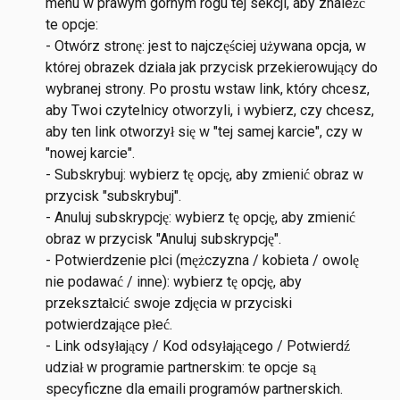
menu w prawym górnym rogu tej sekcji, aby znaleźć 
te opcje:
- Otwórz stronę: jest to najczęściej używana opcja, w 
której obrazek działa jak przycisk przekierowujący do 
wybranej strony. Po prostu wstaw link, który chcesz, 
aby Twoi czytelnicy otworzyli, i wybierz, czy chcesz, 
aby ten link otworzył się w "tej samej karcie", czy w 
"nowej karcie".
- Subskrybuj: wybierz tę opcję, aby zmienić obraz w 
przycisk "subskrybuj".
- Anuluj subskrypcję: wybierz tę opcję, aby zmienić 
obraz w przycisk "Anuluj subskrypcję".
- Potwierdzenie płci (mężczyzna / kobieta / owolę 
nie podawać / inne): wybierz tę opcję, aby 
przekształcić swoje zdjęcia w przyciski 
potwierdzające płeć.
- Link odsyłający / Kod odsyłającego / Potwierdź 
udział w programie partnerskim: te opcje są 
specyficzne dla emaili programów partnerskich. 