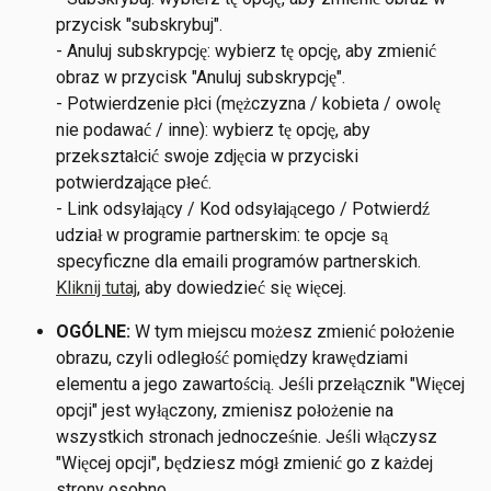
przycisk "subskrybuj".
- Anuluj subskrypcję: wybierz tę opcję, aby zmienić 
obraz w przycisk "Anuluj subskrypcję".
- Potwierdzenie płci (mężczyzna / kobieta / owolę 
nie podawać / inne): wybierz tę opcję, aby 
przekształcić swoje zdjęcia w przyciski 
potwierdzające płeć.
- Link odsyłający / Kod odsyłającego / Potwierdź 
udział w programie partnerskim: te opcje są 
specyficzne dla emaili programów partnerskich. 
Kliknij tutaj
, aby dowiedzieć się więcej. 
OGÓLNE:
 W tym miejscu możesz zmienić położenie 
obrazu, czyli odległość pomiędzy krawędziami 
elementu a jego zawartością. Jeśli przełącznik "Więcej 
opcji" jest wyłączony, zmienisz położenie na 
wszystkich stronach jednocześnie. Jeśli włączysz 
"Więcej opcji", będziesz mógł zmienić go z każdej 
strony osobno.