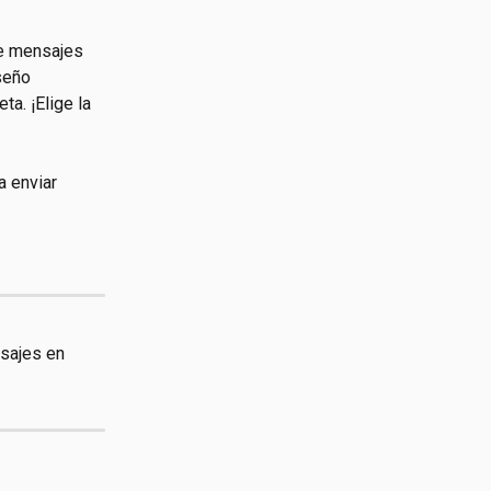
de mensajes 
seño 
a. ¡Elige la 
a enviar 
sajes en 